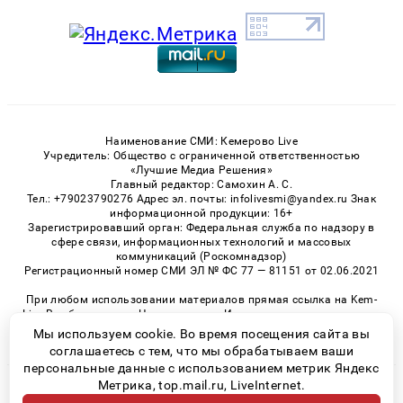
Наименование СМИ: Кемерово Live
Учредитель: Общество с ограниченной ответственностью
«Лучшие Медиа Решения»
Главный редактор: Самохин А. С.
Тел.: +79023790276 Адрес эл. почты: infolivesmi@yandex.ru Знак
информационной продукции: 16+
Зарегистрировавший орган: Федеральная служба по надзору в
сфере связи, информационных технологий и массовых
коммуникаций (Роскомнадзор)
Регистрационный номер СМИ ЭЛ № ФС 77 — 81151 от 02.06.2021
При любом использовании материалов прямая ссылка на Kem-
Live.Ru обязательна. Цитирование в Интернете возможно только
при наличии письменного разрешения.
Мы используем cookie. Во время посещения сайта вы
соглашаетесь с тем, что мы обрабатываем ваши
персональные данные с использованием метрик Яндекс
Метрика, top.mail.ru, LiveInternet.
© 2026 «Kem-Live» | Все права защищены