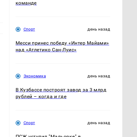
команде
Спорт
день назад
Месси принес победу «Интер Майами»
над «Атлетико Сан-Луис»
Экономика
день назад
В Кузбассе построят завод за 3 млрд
рублей – когда и где
Спорт
день назад
ПСЖ уступил "Мальорке" в