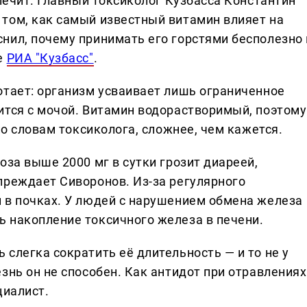
 лечит. Главный токсиколог Кузбасса Константин
том, как самый известный витамин влияет на
нил, почему принимать его горстями бесполезно 
е
РИА "Кузбасс"
.
отает: организм усваивает лишь ограниченное
ится с мочой. Витамин водорастворимый, поэтому
по словам токсиколога, сложнее, чем кажется.
оза выше 2000 мг в сутки грозит диареей,
преждает Сиворонов. Из-за регулярного
 в почках. У людей с нарушением обмена железа
 накопление токсичного железа в печени.
слегка сократить её длительность — и то не у
знь он не способен. Как антидот при отравлениях
циалист.