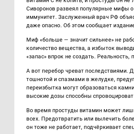
Витамин С не копить, и простуды он не
Сиворонов развеял популярные мифы о 
иммунитет. Заслуженный врач РФ объяс
даже опасно. Об этом сообщает издани
Миф «больше — значит сильнее» не раб
количество вещества, а избыток вывод
«запас» впрок не создать. Реальность, 
А вот перебор чреват последствиями. Д
тошнотой и спазмами в желудке, преду
переизбытка могут образоваться камни
высокие дозы способны спровоцировать
Во время простуды витамин может лишь 
всех. Предотвратить или вылечить боле
он тоже не работает, подчёркивает спе