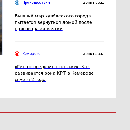
Происшествия
день назад
Бывший мэр кузбасского города
пытается вернуться домой после
приговора за взятки
СМИ: В Химках на
полицейскую
В магазинах России
машину напали и
ажиотаж из-за этого
подожгли.
продукта: что купить?
Кемерово
день назад
«Гетто» среди многоэтажек. Как
развивается зона КРТ в Кемерове
спустя 2 года