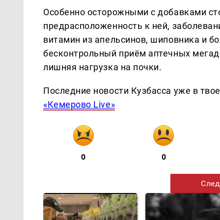
Особенно осторожными с добавками сто
предрасположенность к ней, заболевани
витамин из апельсинов, шиповника и бо
бесконтрольный приём аптечных мегадо
лишняя нагрузка на почки.
Последние новости Кузбасса уже в тво
«Кемерово Live»
0
0
След