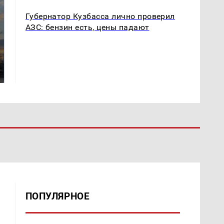
Губернатор Кузбасса лично проверил
АЗС: бензин есть, цены падают
СМИ: В Химках на
полицейскую
В магазинах России
машину напали и
ажиотаж из-за этого
подожгли.
продукта: что купить?
ПОПУЛЯРНОЕ