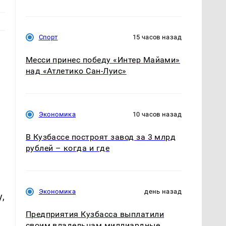
Спорт
15 часов назад
Месси принес победу «Интер Майами»
над «Атлетико Сан-Луис»
Экономика
10 часов назад
В Кузбассе построят завод за 3 млрд
рублей – когда и где
Экономика
день назад
,
Предприятия Кузбасса выплатили
своим владельцам миллиардные