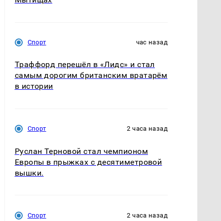
Спорт
час назад
Траффорд перешёл в «Лидс» и стал
самым дорогим британским вратарём
в истории
Спорт
2 часа назад
Руслан Терновой стал чемпионом
Европы в прыжках с десятиметровой
вышки.
Спорт
2 часа назад