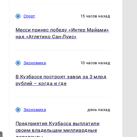
Спорт
15 часов назад
Месси принес победу «Интер Майами»
над «Атлетико Сан-Луис»
Экономика
10 часов назад
В Кузбассе построят завод за 3 млрд
рублей – когда и где
Экономика
день назад
Предприятия Кузбасса выплатили
своим владельцам миллиардные
дивиденды