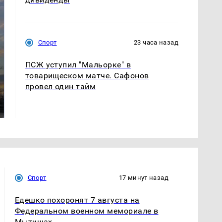
Спорт
23 часа назад
ПСЖ уступил "Мальорке" в
товарищеском матче. Сафонов
СМИ: В Химках на
провел один тайм
полицейскую
В магазинах России
машину напали и
ажиотаж из-за этого
подожгли.
продукта: что купить?
Спорт
17 минут назад
Едешко похоронят 7 августа на
Федеральном военном мемориале в
Мытищах