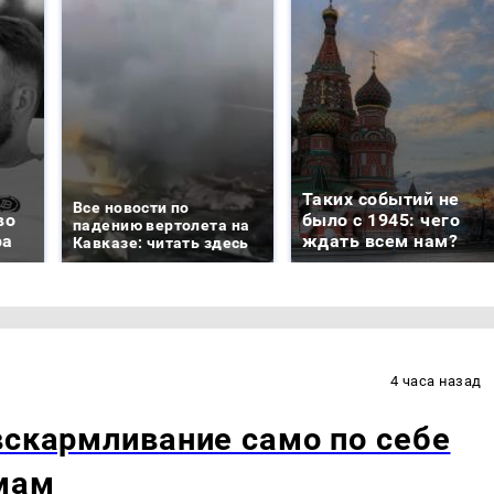
Таких событий не
Все новости по
во
было с 1945: чего
падению вертолета на
ра
ждать всем нам?
Кавказе: читать здесь
4 часа назад
вскармливание само по себе
мам