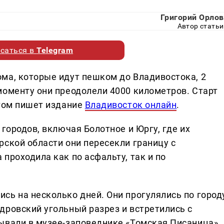
Григорий Орлов
Автор статьи
саться в
Telegram
ма, которые идут пешком до Владивостока, 2
моменту они преодолели 4000 километров. Старт
этом пишет издание
Владивосток онлайн
.
 городов, включая Болотное и Юргу, где их
рской области они пересекли границу с
проходила как по асфальту, так и по
сь на несколько дней. Они прогулялись по городу
дровский угольный разрез и встретились с
ывали в музее-заповеднике «Томская Писаница».