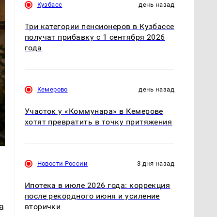
Кузбасс
день назад
Три категории пенсионеров в Кузбассе
получат прибавку с 1 сентября 2026
года
Кемерово
день назад
Участок у «Коммунара» в Кемерове
хотят превратить в точку притяжения
Новости России
3 дня назад
Ипотека в июле 2026 года: коррекция
после рекордного июня и усиление
а
вторички