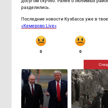
досугом скучно. Ранее о любимых район
разделились.
Последние новости Кузбасса уже в тво
«Кемерово Live»
0
0
След