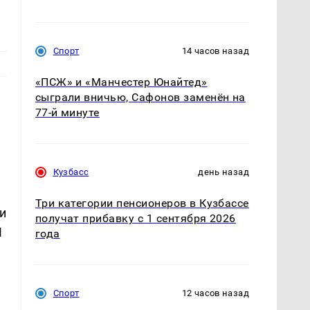
Спорт
14 часов назад
«ПСЖ» и «Манчестер Юнайтед»
сыграли вничью, Сафонов заменён на
77-й минуте
Кузбасс
день назад
Три категории пенсионеров в Кузбассе
и
получат прибавку с 1 сентября 2026
П
года
Спорт
12 часов назад