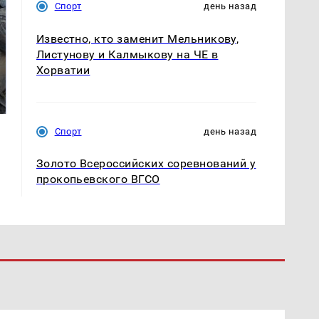
Спорт
день назад
Известно, кто заменит Мельникову,
Листунову и Калмыкову на ЧЕ в
Хорватии
Таких событий не
Все новости по
было с 1945: чего
падению вертолета на
ждать всем нам?
Кавказе: читать здесь
Спорт
день назад
Золото Всероссийских соревнований у
прокопьевского ВГСО