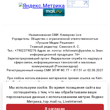
Наименование СМИ: Кемерово Live
Учредитель: Общество с ограниченной ответственностью
«Лучшие Медиа Решения»
Главный редактор: Самохин А. С.
Тел.: +79023790276 Адрес эл. почты: infolivesmi@yandex.ru Знак
информационной продукции: 16+
Зарегистрировавший орган: Федеральная служба по надзору в
сфере связи, информационных технологий и массовых
коммуникаций (Роскомнадзор)
Регистрационный номер СМИ ЭЛ № ФС 77 — 81151 от 02.06.2021
При любом использовании материалов прямая ссылка на Kem-
Live.Ru обязательна. Цитирование в Интернете возможно только
при наличии письменного разрешения.
Мы используем cookie. Во время посещения сайта вы
соглашаетесь с тем, что мы обрабатываем ваши
персональные данные с использованием метрик Яндекс
Метрика, top.mail.ru, LiveInternet.
© 2026 «Kem-Live» | Все права защищены
Я согласен
Возрастная категория сайта 16+