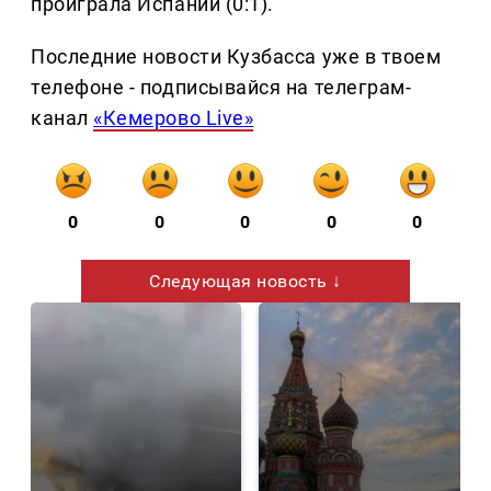
проиграла Испании (0:1).
Последние новости Кузбасса уже в твоем
телефоне - подписывайся на телеграм-
канал
«Кемерово Live»
0
0
0
0
0
Следующая новость ↓