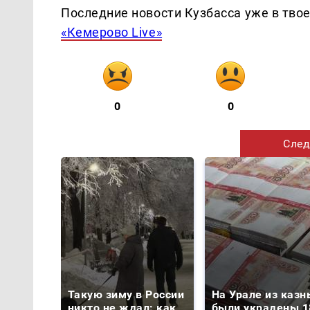
Последние новости Кузбасса уже в тво
«Кемерово Live»
0
0
След
Такую зиму в России
На Урале из казн
никто не ждал: как
были украдены 1