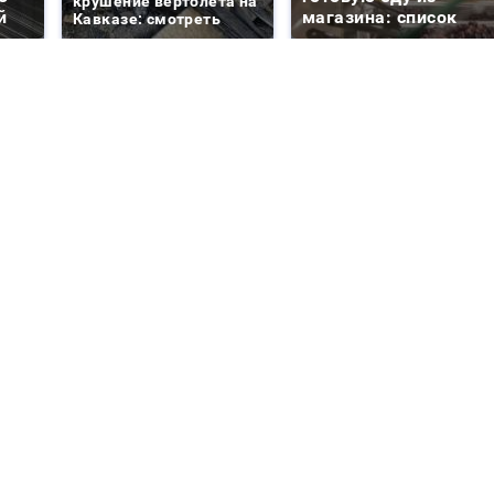
крушение вертолета на
й
магазина: список
Кавказе: смотреть