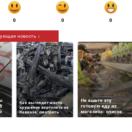
0
0
0
ующая новость ↓
ы
Не ешьте эту
Как выглядит место
8
готовую еду из
крушение вертолета на
й
магазина: список
Кавказе: смотреть