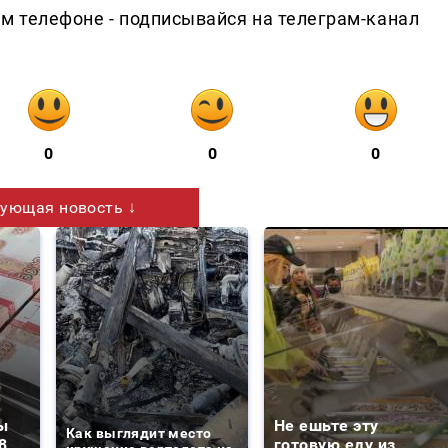
ем телефоне - подписывайся на телеграм-канал
0
0
0
ующая новость ↓
ы
Не ешьте эту
Как выглядит место
8
готовую еду из