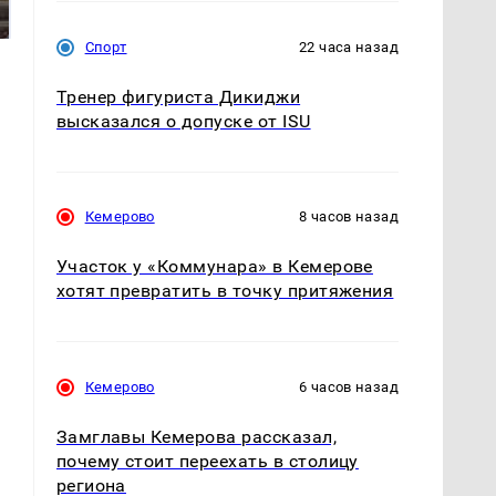
падению вертолета на
криптомиллионера
Кавказе: читать здесь
Спорт
22 часа назад
Тренер фигуриста Дикиджи
высказался о допуске от ISU
Кемерово
8 часов назад
Участок у «Коммунара» в Кемерове
хотят превратить в точку притяжения
Кемерово
6 часов назад
Замглавы Кемерова рассказал,
почему стоит переехать в столицу
региона