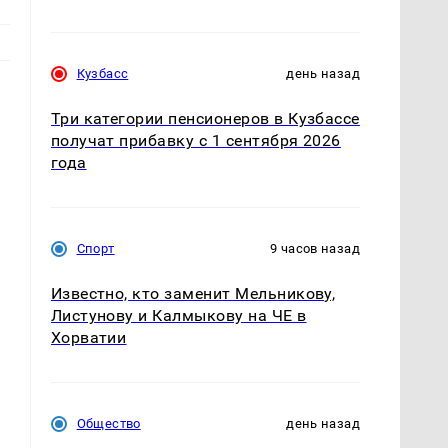
Кузбасс
день назад
Три категории пенсионеров в Кузбассе
получат прибавку с 1 сентября 2026
года
Спорт
9 часов назад
Известно, кто заменит Мельникову,
Листунову и Калмыкову на ЧЕ в
Хорватии
Общество
день назад