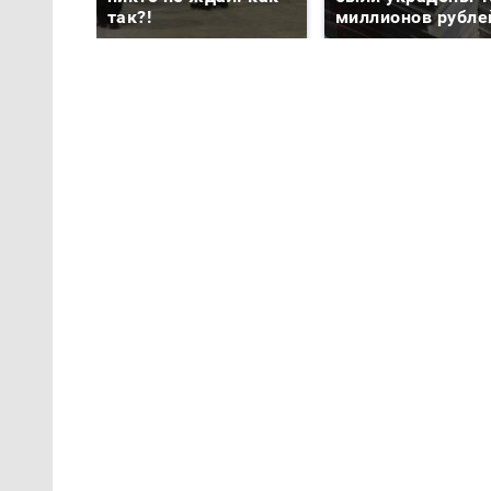
так?!
миллионов рубле