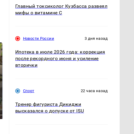
Главный токсиколог Кузбасса развеял
мифы о витамине С
Новости России
3 дня назад
Ипотека в июле 2026 года: коррекция
после рекордного июня и усиление
вторички
Спорт
22 часа назад
В ОАЭ произошло
Тренер фигуриста Дикиджи
Все новости по
жестокое убийство
падению вертолета на
высказался о допуске от ISU
криптомиллионера
Кавказе: читать здесь