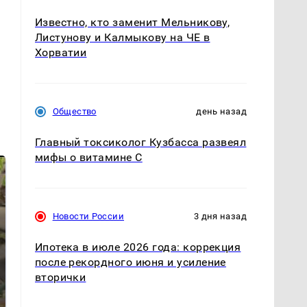
Известно, кто заменит Мельникову,
Листунову и Калмыкову на ЧЕ в
Хорватии
Общество
день назад
Главный токсиколог Кузбасса развеял
мифы о витамине С
Новости России
3 дня назад
Ипотека в июле 2026 года: коррекция
после рекордного июня и усиление
вторички
В ОАЭ произошло
Все новости по
жестокое убийство