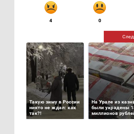
4
0
След
Такую зиму в России
На Урале из казн
никто не ждал: как
были украдены 1
так?!
миллионов рубле