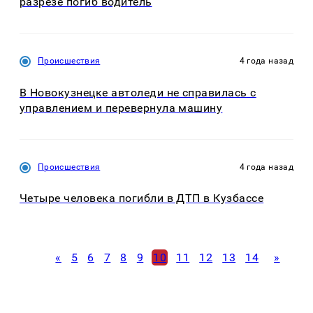
разрезе погиб водитель
Происшествия
4 года назад
В Новокузнецке автоледи не справилась с
управлением и перевернула машину
Происшествия
4 года назад
Четыре человека погибли в ДТП в Кузбассе
«
5
6
7
8
9
10
11
12
13
14
»