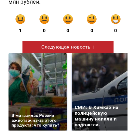
млн рублей.
1
0
0
0
0
Следующая новость ↓
СМИ: В Химках на
полицейскую
В магазинах России
машину напали и
ажиотаж из-за этого
подожгли.
продукта: что купить?