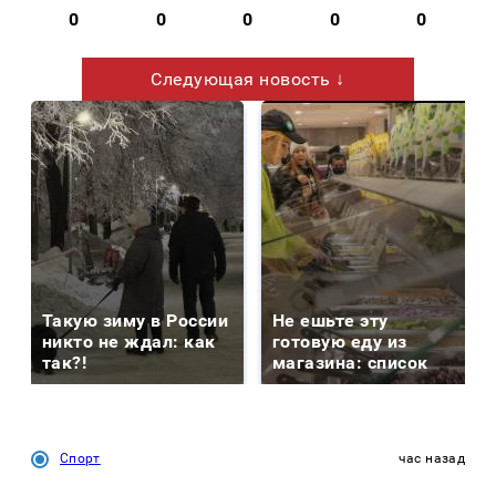
0
0
0
0
0
Следующая новость ↓
Такую зиму в России
Не ешьте эту
никто не ждал: как
готовую еду из
так?!
магазина: список
Спорт
час назад