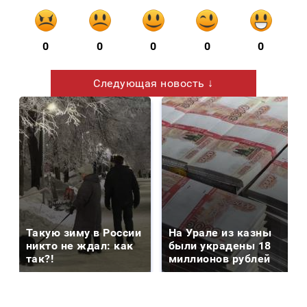
0
0
0
0
0
Следующая новость ↓
Такую зиму в России
На Урале из казны
никто не ждал: как
были украдены 18
так?!
миллионов рублей