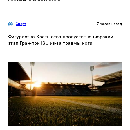
Спорт
7 часов назад
Фигуристка Костылева пропустит юниорский
этап Гран-при ISU из-за травмы ноги