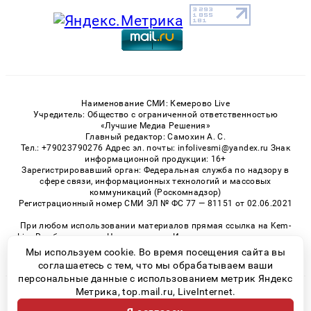
Наименование СМИ: Кемерово Live
Учредитель: Общество с ограниченной ответственностью
«Лучшие Медиа Решения»
Главный редактор: Самохин А. С.
Тел.: +79023790276 Адрес эл. почты: infolivesmi@yandex.ru Знак
информационной продукции: 16+
Зарегистрировавший орган: Федеральная служба по надзору в
сфере связи, информационных технологий и массовых
коммуникаций (Роскомнадзор)
Регистрационный номер СМИ ЭЛ № ФС 77 — 81151 от 02.06.2021
При любом использовании материалов прямая ссылка на Kem-
Live.Ru обязательна. Цитирование в Интернете возможно только
при наличии письменного разрешения.
Мы используем cookie. Во время посещения сайта вы
соглашаетесь с тем, что мы обрабатываем ваши
персональные данные с использованием метрик Яндекс
Метрика, top.mail.ru, LiveInternet.
© 2026 «Kem-Live» | Все права защищены