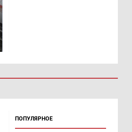
Не ешьте эту
В ОАЭ произошло
готовую еду из
жестокое убийство
магазина: список
криптомиллионера
ПОПУЛЯРНОЕ