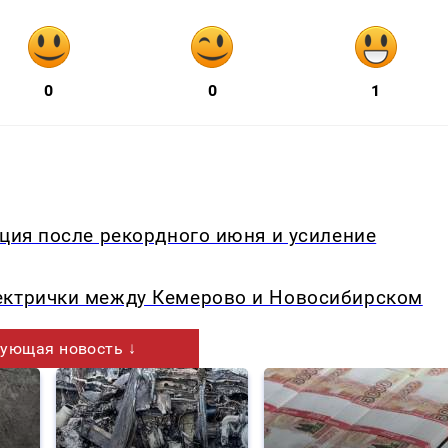
0
0
1
кция после рекордного июня и усиление
ектрички между Кемерово и Новосибирском
ующая новость ↓