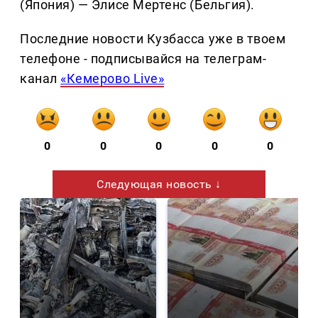
(Япония) — Элисе Мертенс (Бельгия).
Последние новости Кузбасса уже в твоем
телефоне - подписывайся на телеграм-
канал
«Кемерово Live»
0
0
0
0
0
Следующая новость ↓