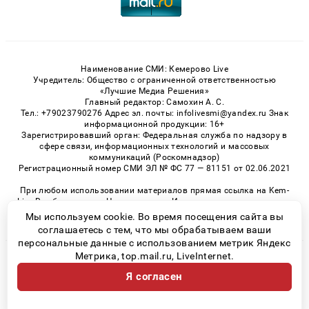
Наименование СМИ: Кемерово Live
Учредитель: Общество с ограниченной ответственностью
«Лучшие Медиа Решения»
Главный редактор: Самохин А. С.
Тел.: +79023790276 Адрес эл. почты: infolivesmi@yandex.ru Знак
информационной продукции: 16+
Зарегистрировавший орган: Федеральная служба по надзору в
сфере связи, информационных технологий и массовых
коммуникаций (Роскомнадзор)
Регистрационный номер СМИ ЭЛ № ФС 77 — 81151 от 02.06.2021
При любом использовании материалов прямая ссылка на Kem-
Live.Ru обязательна. Цитирование в Интернете возможно только
при наличии письменного разрешения.
Мы используем cookie. Во время посещения сайта вы
соглашаетесь с тем, что мы обрабатываем ваши
персональные данные с использованием метрик Яндекс
Метрика, top.mail.ru, LiveInternet.
© 2026 «Kem-Live» | Все права защищены
Я согласен
Возрастная категория сайта 16+
Политика конфиденциальности