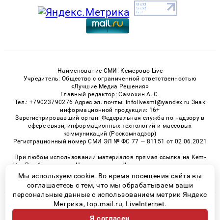
Наименование СМИ: Кемерово Live
Учредитель: Общество с ограниченной ответственностью
«Лучшие Медиа Решения»
Главный редактор: Самохин А. С.
Тел.: +79023790276 Адрес эл. почты: infolivesmi@yandex.ru Знак
информационной продукции: 16+
Зарегистрировавший орган: Федеральная служба по надзору в
сфере связи, информационных технологий и массовых
коммуникаций (Роскомнадзор)
Регистрационный номер СМИ ЭЛ № ФС 77 — 81151 от 02.06.2021
При любом использовании материалов прямая ссылка на Kem-
Live.Ru обязательна. Цитирование в Интернете возможно только
при наличии письменного разрешения.
Мы используем cookie. Во время посещения сайта вы
соглашаетесь с тем, что мы обрабатываем ваши
персональные данные с использованием метрик Яндекс
Метрика, top.mail.ru, LiveInternet.
© 2026 «Kem-Live» | Все права защищены
Я согласен
Возрастная категория сайта 16+