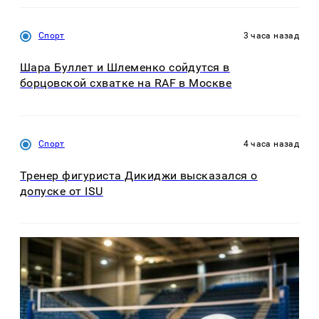
Спорт
3 часа назад
Шара Буллет и Шлеменко сойдутся в
борцовской схватке на RAF в Москве
Спорт
4 часа назад
Тренер фигуриста Дикиджи высказался о
допуске от ISU