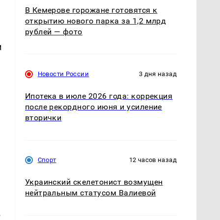
В Кемерове горожане готовятся к
открытию нового парка за 1,2 млрд
рублей — фото
и
Новости России
3 дня назад
Ипотека в июле 2026 года: коррекция
после рекордного июня и усиление
вторички
Спорт
12 часов назад
Украинский скелетонист возмущен
нейтральным статусом Валиевой
.
в