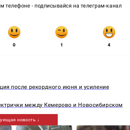
ем телефоне - подписывайся на телеграм-канал
0
1
4
кция после рекордного июня и усиление
ектрички между Кемерово и Новосибирском
ующая новость ↓