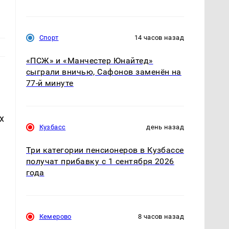
Спорт
14 часов назад
«ПСЖ» и «Манчестер Юнайтед»
сыграли вничью, Сафонов заменён на
77-й минуте
х
Кузбасс
день назад
Три категории пенсионеров в Кузбассе
получат прибавку с 1 сентября 2026
года
Кемерово
8 часов назад