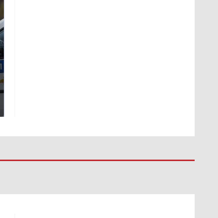
Где будет встреча
Такую зиму в России
президентов США и
никто не ждал: как
России: Европа?
так?!