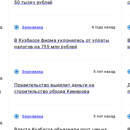
50 тысяч рублей
с
ад
Экономика
4 года назад
В Кузбассе фирма уклонилась от уплаты
В
налогов на 755 млн рублей
к
Экономика
5 лет назад
ад
Правительство выделит деньги на
Д
в
строительство обхода Кемерова
Экономика
5 лет назад
ад
Власти Кузбасса объяснили рост цен на
В