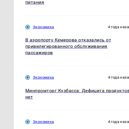
питания
Экономика
4 года наз
В аэропорту Кемерова отказались от
привилегированного обслуживания
пассажиров
Экономика
4 года наз
Минпромторг Кузбасса: Дефицита продукто
нет
Экономика
4 года наз