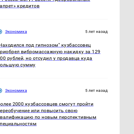
апрет» кредитов
Экономика
5 лет назад
Находился под гипнозом" кузбассовец
риобрел вибромассажную накидку за 129
00 рублей, но отсудил у продавца куда
большую сумму
Экономика
5 лет назад
олее 2000 кузбассовцев смогут пройти
ереобучение или повысить свою
квалификацию по новым перспективным
специальностям