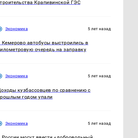
троительства Крапивинской ГЭС
Экономика
5 лет назад
 Кемерово автобусы выстроились в
илометровую очередь на заправку
Экономика
5 лет назад
оходы кузбассовцев по сравнению с
прошлым годом упали
Экономика
5 лет назад
 России могут ввести «добровольный