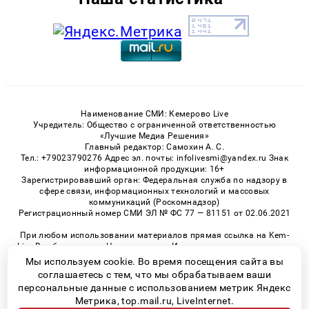
Наименование СМИ: Кемерово Live
Учредитель: Общество с ограниченной ответственностью
«Лучшие Медиа Решения»
Главный редактор: Самохин А. С.
Тел.: +79023790276 Адрес эл. почты: infolivesmi@yandex.ru Знак
информационной продукции: 16+
Зарегистрировавший орган: Федеральная служба по надзору в
сфере связи, информационных технологий и массовых
коммуникаций (Роскомнадзор)
Регистрационный номер СМИ ЭЛ № ФС 77 — 81151 от 02.06.2021
При любом использовании материалов прямая ссылка на Kem-
Live.Ru обязательна. Цитирование в Интернете возможно только
при наличии письменного разрешения.
Мы используем cookie. Во время посещения сайта вы
соглашаетесь с тем, что мы обрабатываем ваши
персональные данные с использованием метрик Яндекс
Метрика, top.mail.ru, LiveInternet.
© 2026 «Kem-Live» | Все права защищены