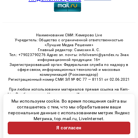
Наименование СМИ: Кемерово Live
Учредитель: Общество с ограниченной ответственностью
«Лучшие Медиа Решения»
Главный редактор: Самохин А. С.
Тел.: +79023790276 Адрес эл. почты: infolivesmi@yandex.ru Знак
информационной продукции: 16+
Зарегистрировавший орган: Федеральная служба по надзору в
сфере связи, информационных технологий и массовых
коммуникаций (Роскомнадзор)
Регистрационный номер СМИ ЭЛ № ФС 77 — 81151 от 02.06.2021
При любом использовании материалов прямая ссылка на Kem-
Live.Ru обязательна. Цитирование в Интернете возможно только
при наличии письменного разрешения.
Мы используем cookie. Во время посещения сайта вы
соглашаетесь с тем, что мы обрабатываем ваши
персональные данные с использованием метрик Яндекс
Метрика, top.mail.ru, LiveInternet.
© 2026 «Kem-Live» | Все права защищены
Я согласен
Возрастная категория сайта 16+
Политика конфиденциальности