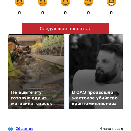
0
0
0
0
0
Следующая новость ↓
Не ешьте эту
В ОАЭ произошло
готовую еду из
жестокое убийство
магазина: список
криптомиллионера
Общество
4 часа назад